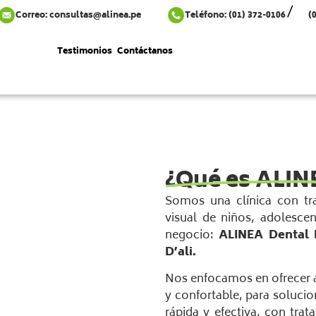
Correo:
consultas@alinea.pe
Teléfono: (01) 372-0106
(
alería
Blog
Testimonios
Contáctanos
¿Qué es ALIN
Somos una clínica con tra
visual de niños, adolescen
negocio:
ALINEA Dental 
D’ali.
Nos enfocamos en ofrecer a
y confortable, para soluci
rápida y efectiva, con tr