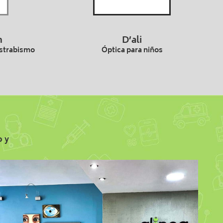
n
D’ali
Estrabismo
Óptica para niños
o y