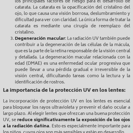
los principales factores de riesgo para el desarrollo de
catarata. La catarata es la opacificación del cristalino del
ojo, lo que causa una visión borrosa, deslumbramiento y
dificultad para ver con claridad. La única forma de tratar la
catarata es mediante una cirugía de reemplazo del
cristalino.
Degeneración macular
: La radiación UV también puede
contribuir a la degeneración de las células de la mácula,
que es la parte de la retina responsable de la visión central
y detallada. La degeneración macular relacionada con la
edad (DMAE) es una enfermedad ocular progresiva que
puede llevar a una pérdida gradual e irreversible de la
visión central, dificultando tareas como la lectura y la
identificación de rostros.
La importancia de la protección UV en los lentes:
La incorporación de protección UV en los lentes es esencial
para bloquear los rayos ultravioleta y prevenir el daño ocular a
largo plazo. Al elegir lentes que ofrezcan una buena protección
UV, se
reduce significativamente la exposición de los ojos
a la radiación dañina
. Esto es especialmente importante para
los niños, cuyos ojos son más sensibles y están en desarrollo.