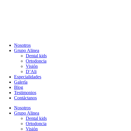
Skip
to
content
Nosotros
Grupo Alinea
Dental kids
Ortodoncia
Visión
D’Ali
Especialidades
Galería
Blog
Testimonios
Contáctanos
Nosotros
Grupo Alinea
Dental kids
Ortodoncia
Visión